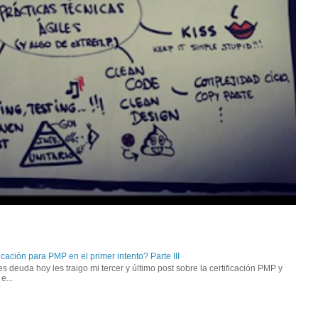
ación para PMP en el primer intento? Parte III
deuda hoy les traigo mi tercer y último post sobre la certificación PMP y
e...