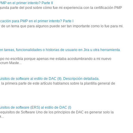
MP en el primer intento? Parte II
unda parte del post sobre cómo fue mi experiencia con la certificación PMP
cación para PMP en el primer intento? Parte I
 de un tema que para algunos puede ser tan importante como lo fue para mi.
 en tareas, funcionalidades o historias de usuario en Jira u otra herramienta
empo no escribía porque apenas me estaba acostumbrando a mi nuevo
crum Maste...
uisitos de software al estilo de DAC (II). Descripción detallada.
 la primera parte de este artículo hablamos sobre la plantilla general de
uisitos de software (ERS) al estilo de DAC (I)
Requisitos de Software Uno de los principios de DAC es generar solo la
...