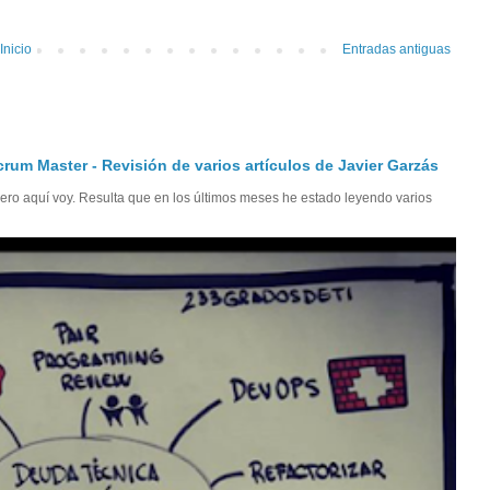
Inicio
Entradas antiguas
crum Master - Revisión de varios artículos de Javier Garzás
ro aquí voy. Resulta que en los últimos meses he estado leyendo varios