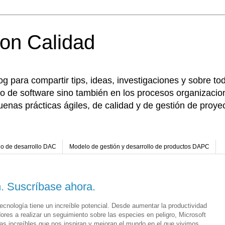
con Calidad
og para compartir tips, ideas, investigaciones y sobre t
 solo de software sino también en los procesos organiza
enas prácticas ágiles, de calidad y de gestión de proye
o de desarrollo DAC
Modelo de gestión y desarrollo de productos DAPC
n. Suscríbase ahora.
ecnología tiene un increíble potencial. Desde aumentar la productividad
dores a realizar un seguimiento sobre las especies en peligro, Microsoft
as increíbles que nos inspiran y mejoran el mundo en el que vivimos.